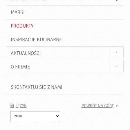
k
j
a
d
j
MARKI
ź
PRODUKTY
INSPIRACJE KULINARNE
AKTUALNOŚCI
O FIRMIE
SKONTAKTUJ SIĘ Z NAMI
JĘZYK
POWRÓT NA GÓRĘ