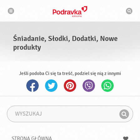
N
W
a
y
w
s
i
g
z
a
u
c
k
j
i
a
Śniadanie, Słodki, Dodatki, Nowe
w
a
produkty
r
k
a
Jeśli podoba Ci się ta treść, podziel się nią z innymi
W
F
y
r
Z
s
a
n
z
z
u
a
a
STRONA GŁÓWNA