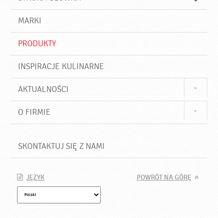
k
j
a
d
j
MARKI
ź
PRODUKTY
INSPIRACJE KULINARNE
AKTUALNOŚCI
O FIRMIE
SKONTAKTUJ SIĘ Z NAMI
JĘZYK
POWRÓT NA GÓRĘ