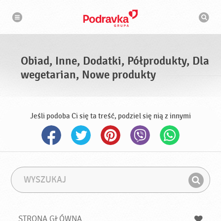
N
W
a
y
w
s
i
g
z
a
u
c
k
j
i
a
Obiad, Inne, Dodatki, Półprodukty, Dla
w
a
wegetarian, Nowe produkty
r
k
a
Jeśli podoba Ci się ta treść, podziel się nią z innymi
W
F
y
r
Z
s
a
n
z
z
u
a
a
STRONA GŁÓWNA