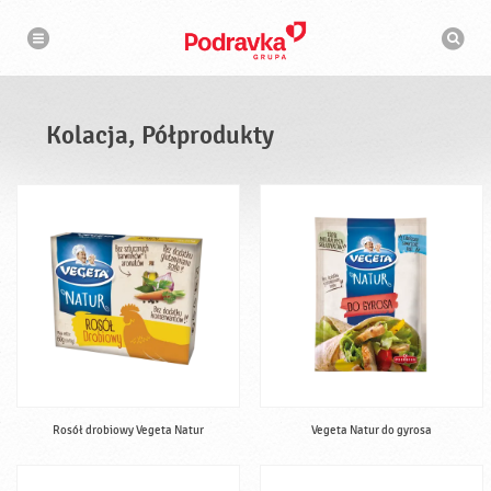
N
W
a
y
w
s
i
g
z
a
u
c
k
j
i
a
Kolacja, Półprodukty
w
a
r
k
a
Rosół drobiowy Vegeta Natur
Vegeta Natur do gyrosa