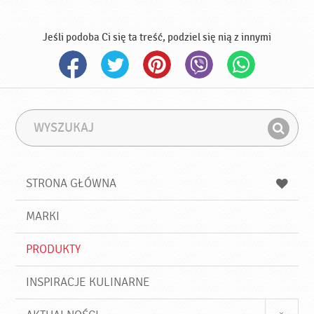
Jeśli podoba Ci się ta treść, podziel się nią z innymi
W
F
y
r
Z
s
a
n
z
z
u
a
a
STRONA GŁÓWNA
k
j
a
d
j
MARKI
ź
PRODUKTY
INSPIRACJE KULINARNE