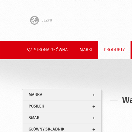
JĘZYK
English
Hrvatski
STRONA GŁÓWNA
MARKI
PRODUKTY
Slovenščina
Čeština
Slovenčina
MARKA
Wa
Română
POSILEK
Deutsch
SMAK
GŁÓWNY SKŁADNIK