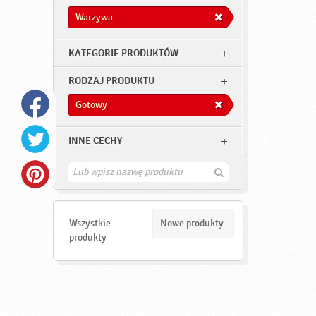
Warzywa
KATEGORIE PRODUKTÓW
RODZAJ PRODUKTU
Gotowy
INNE CECHY
Z
n
a
j
d
Wszystkie
Nowe produkty
ź
produkty