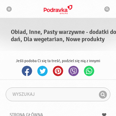
N
W
a
y
w
s
i
g
z
a
u
c
k
j
i
a
Obiad, Inne, Pasty warzywne - dodatki d
w
a
dań, Dla wegetarian, Nowe produkty
r
k
a
Jeśli podoba Ci się ta treść, podziel się nią z innymi
W
F
y
r
Z
s
a
n
z
z
u
a
a
STRONA GŁÓWNA