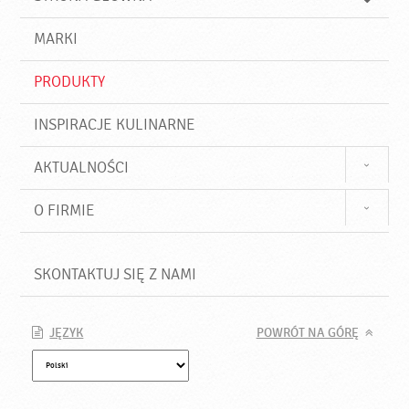
k
j
a
d
j
MARKI
ź
PRODUKTY
INSPIRACJE KULINARNE
AKTUALNOŚCI
O FIRMIE
SKONTAKTUJ SIĘ Z NAMI
JĘZYK
POWRÓT NA GÓRĘ