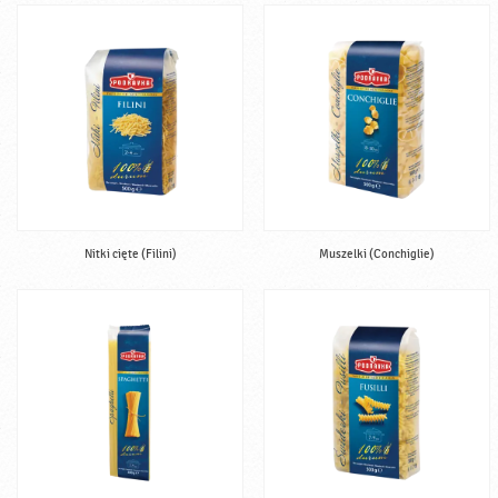
Nitki cięte (Filini)
Muszelki (Conchiglie)