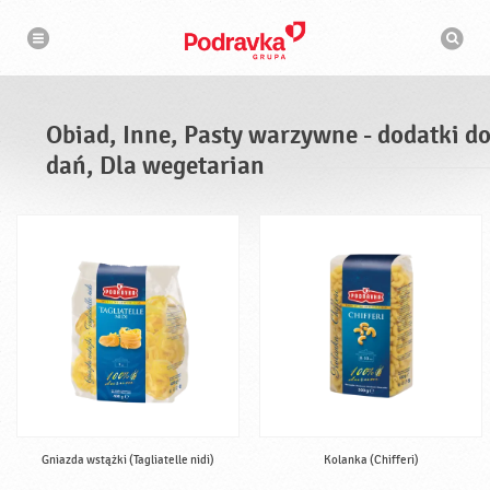
N
W
a
y
w
s
i
g
z
a
u
c
k
j
i
a
Obiad, Inne, Pasty warzywne - dodatki d
w
a
dań, Dla wegetarian
r
k
a
Gniazda wstążki (Tagliatelle nidi)
Kolanka (Chifferi)