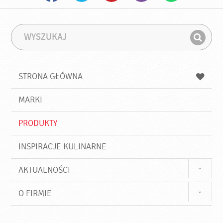
W
F
y
r
Z
s
a
n
z
z
u
a
a
STRONA GŁÓWNA
k
j
a
d
j
MARKI
ź
PRODUKTY
INSPIRACJE KULINARNE
AKTUALNOŚCI
O FIRMIE