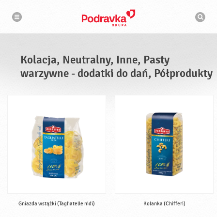
N
W
a
y
w
s
i
g
z
a
u
c
k
j
i
a
Kolacja, Neutralny, Inne, Pasty
w
a
warzywne - dodatki do dań, Półprodukty
r
k
a
Gniazda wstążki (Tagliatelle nidi)
Kolanka (Chifferi)