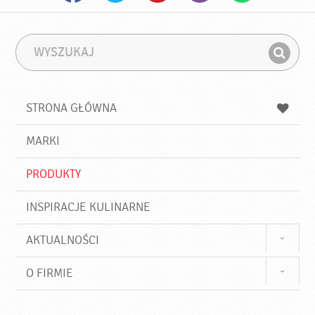
W
F
y
r
Z
s
a
n
z
z
u
a
a
STRONA GŁÓWNA
k
j
a
d
j
MARKI
ź
PRODUKTY
INSPIRACJE KULINARNE
AKTUALNOŚCI
O FIRMIE