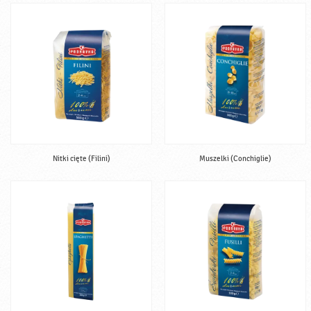
Nitki cięte (Filini)
Muszelki (Conchiglie)