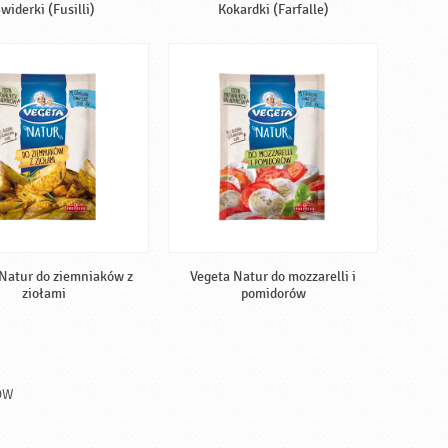
widerki (Fusilli)
Kokardki (Farfalle)
Natur do ziemniaków z
Vegeta Natur do mozzarelli i
ziołami
pomidorów
ÓW