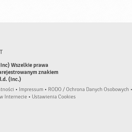
T
(Inc) Wszelkie prawa
zarejestrowanym znakiem
d. (Inc.)
atności
•
Impressum
•
RODO / Ochrona Danych Osobowych 
w Internecie
•
Ustawienia Cookies