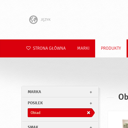
JĘZYK
English
Hrvatski
STRONA GŁÓWNA
MARKI
PRODUKTY
Slovenščina
Čeština
Slovenčina
MARKA
Ob
Română
POSILEK
Deutsch
Obiad
SMAK