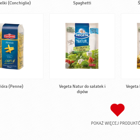
lki (Conchiglie)
Spaghetti
Ś
ióra (Penne)
Vegeta Natur do sałatek i
Vegeta 
dipów
POKAŻ WIĘCEJ PRODUKT