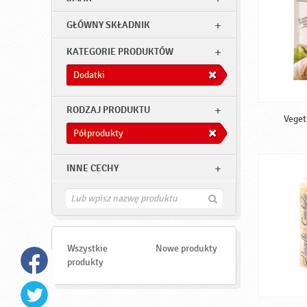
GŁÓWNY SKŁADNIK
KATEGORIE PRODUKTÓW
Dodatki
RODZAJ PRODUKTU
Veget
Półprodukty
INNE CECHY
Z
n
a
j
d
Wszystkie
Nowe produkty
ź
produkty