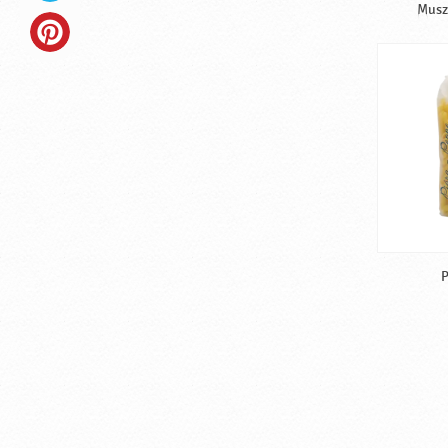
Musze
P