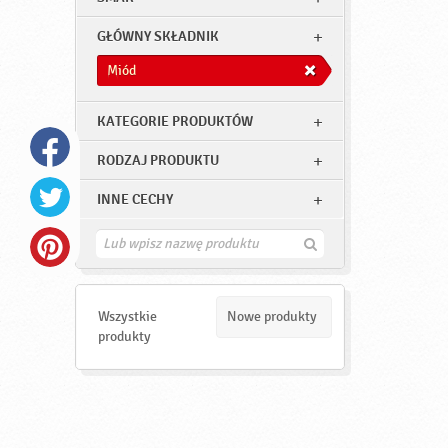
GŁÓWNY SKŁADNIK
Miód
KATEGORIE PRODUKTÓW
RODZAJ PRODUKTU
INNE CECHY
Z
n
a
j
d
Wszystkie
Nowe produkty
ź
produkty