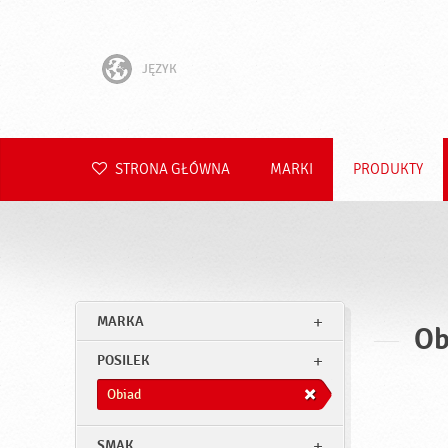
JĘZYK
English
Hrvatski
STRONA GŁÓWNA
MARKI
PRODUKTY
Slovenščina
Čeština
Slovenčina
MARKA
Ob
Română
POSILEK
Deutsch
Obiad
SMAK