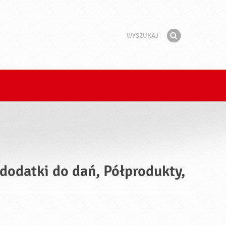
Wyszukaj
Fraza
Znajdź
 dodatki do dań, Półprodukty,