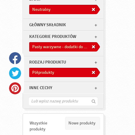
Neutralny
GŁÓWNY SKŁADNIK
KATEGORIE PRODUKTÓW
Pasty warzywne - dodatki do dań
RODZAJ PRODUKTU
Półprodukty
INNE CECHY
Z
n
a
j
d
Wszystkie
Nowe produkty
ź
produkty