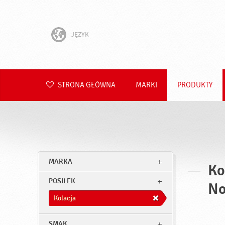
JĘZYK
English
Hrvatski
STRONA GŁÓWNA
MARKI
PRODUKTY
Slovenščina
Čeština
Slovenčina
MARKA
Ko
Română
POSILEK
No
Deutsch
Kolacja
SMAK