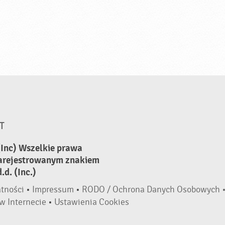
T
(Inc) Wszelkie prawa
zarejestrowanym znakiem
d. (Inc.)
atności
•
Impressum
•
RODO / Ochrona Danych Osobowych 
w Internecie
•
Ustawienia Cookies