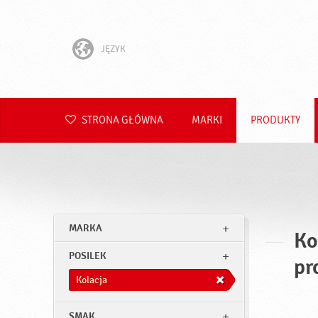
JĘZYK
English
Hrvatski
STRONA GŁÓWNA
MARKI
PRODUKTY
Slovenščina
Čeština
Slovenčina
MARKA
Ko
Română
POSILEK
pr
Deutsch
Kolacja
SMAK