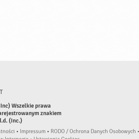
T
(Inc) Wszelkie prawa
zarejestrowanym znakiem
d. (Inc.)
atności
•
Impressum
•
RODO / Ochrona Danych Osobowych 