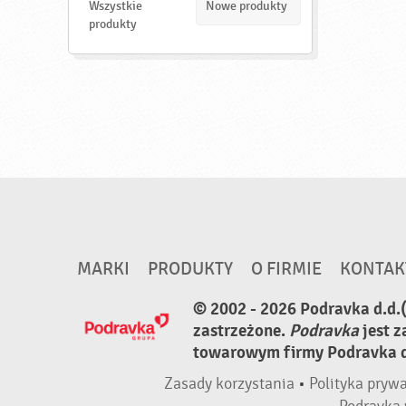
d
Wszystkie
Nowe produkty
ź
produkty
MARKI
PRODUKTY
O FIRMIE
KONTAK
© 2002 - 2026 Podravka d.d.
zastrzeżone.
Podravka
jest 
towarowym firmy Podravka d.
Zasady korzystania
•
Polityka pryw