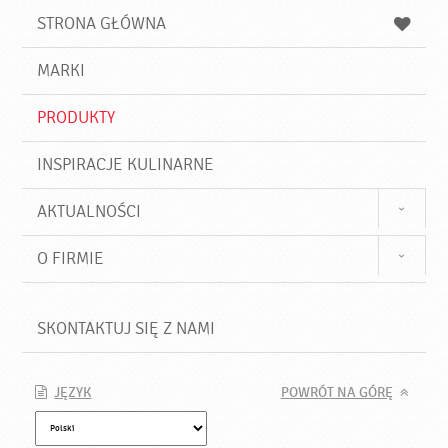
u
a
a
STRONA GŁÓWNA
k
j
a
d
j
MARKI
ź
PRODUKTY
INSPIRACJE KULINARNE
AKTUALNOŚCI
O FIRMIE
SKONTAKTUJ SIĘ Z NAMI
JĘZYK
POWRÓT NA GÓRĘ