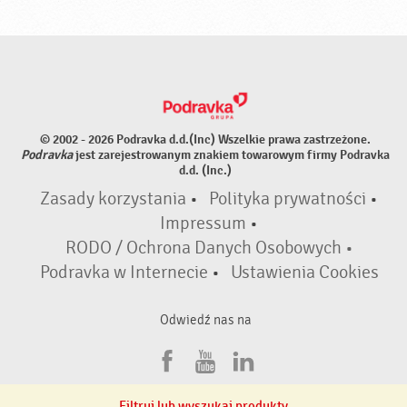
© 2002 - 2026 Podravka d.d.(Inc) Wszelkie prawa zastrzeżone.
Podravka
jest zarejestrowanym znakiem towarowym firmy Podravka
d.d. (Inc.)
Zasady korzystania
•
Polityka prywatności
•
Impressum
•
RODO / Ochrona Danych Osobowych •
Podravka w Internecie
•
Ustawienia Cookies
Odwiedź nas na
F
Y
L
a
o
i
Filtruj lub wyszukaj produkty