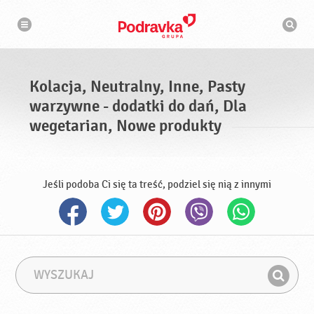
N
W
a
y
w
s
i
g
z
a
u
c
k
j
i
a
Kolacja, Neutralny, Inne, Pasty
w
a
warzywne - dodatki do dań, Dla
r
k
wegetarian, Nowe produkty
a
Jeśli podoba Ci się ta treść, podziel się nią z innymi
W
F
y
r
Z
s
a
n
z
z