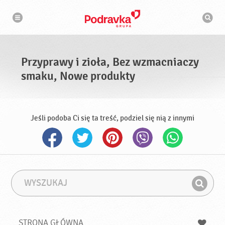
N
W
a
y
w
s
i
g
z
a
u
c
k
j
i
a
Przyprawy i zioła, Bez wzmacniaczy
w
a
smaku, Nowe produkty
r
k
a
Jeśli podoba Ci się ta treść, podziel się nią z innymi
W
F
y
r
Z
s
a
n
z
z
u
a
a
STRONA GŁÓWNA