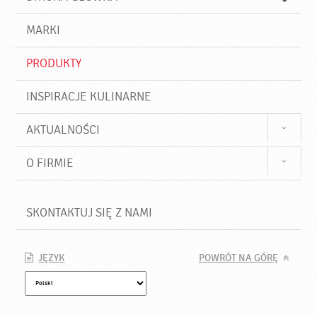
k
j
a
d
j
MARKI
ź
PRODUKTY
INSPIRACJE KULINARNE
AKTUALNOŚCI
O FIRMIE
SKONTAKTUJ SIĘ Z NAMI
JĘZYK
POWRÓT NA GÓRĘ