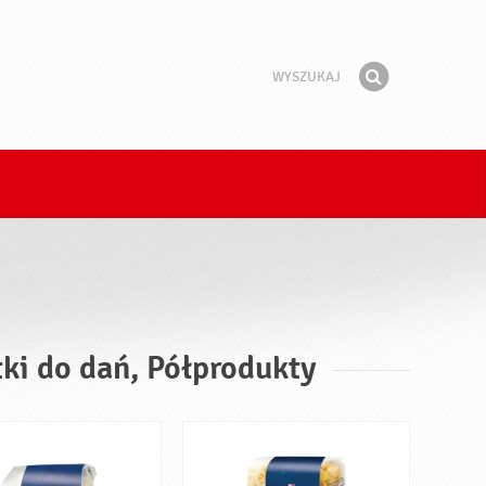
Wyszukaj
Fraza
Znajdź
tki do dań, Półprodukty