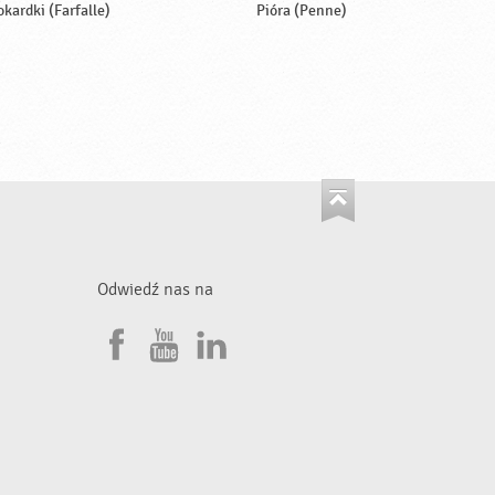
okardki (Farfalle)
Pióra (Penne)
Odwiedź nas na
F
Y
L
a
o
i
•
c
u
n