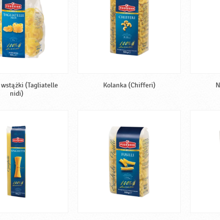
wstążki (Tagliatelle
Kolanka (Chifferi)
N
nidi)