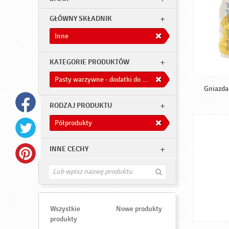
GŁÓWNY SKŁADNIK
Inne
KATEGORIE PRODUKTÓW
Pasty warzywne - dodatki do dań
Gniazda 
RODZAJ PRODUKTU
Półprodukty
INNE CECHY
Z
n
a
j
d
Wszystkie
Nowe produkty
ź
produkty