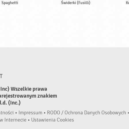
Spaghetti
Świderki (Fusilli)
K
T
(Inc) Wszelkie prawa
zarejestrowanym znakiem
d. (Inc.)
atności
•
Impressum
•
RODO / Ochrona Danych Osobowych 
w Internecie
•
Ustawienia Cookies