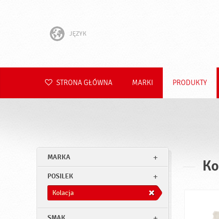
JĘZYK
English
Hrvatski
STRONA GŁÓWNA
MARKI
PRODUKTY
Slovenščina
Čeština
Slovenčina
MARKA
Ko
Română
POSILEK
Deutsch
Kolacja
SMAK