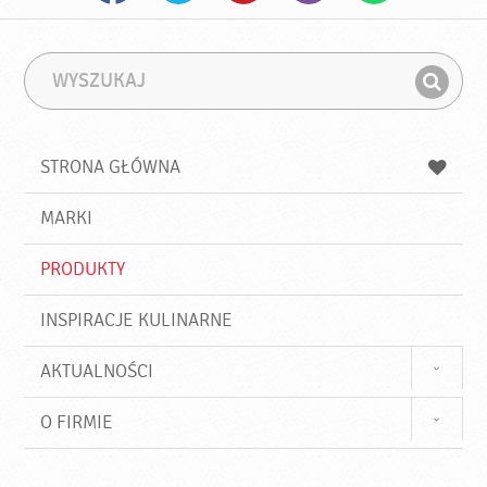
W
F
y
r
Z
s
a
n
z
z
u
a
a
STRONA GŁÓWNA
k
j
a
d
j
MARKI
ź
PRODUKTY
INSPIRACJE KULINARNE
AKTUALNOŚCI
O FIRMIE