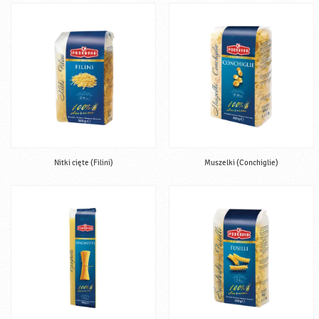
Nitki cięte (Filini)
Muszelki (Conchiglie)