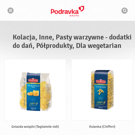
N
W
a
y
w
s
i
g
z
a
u
c
k
j
i
a
Kolacja, Inne, Pasty warzywne - dodatki
w
a
do dań, Półprodukty, Dla wegetarian
r
k
a
Gniazda wstążki (Tagliatelle nidi)
Kolanka (Chifferi)