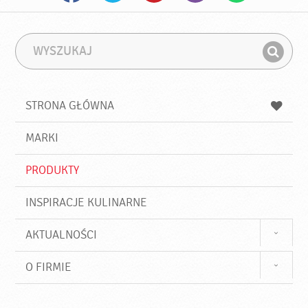
W
F
y
r
Z
s
a
n
z
z
u
a
a
STRONA GŁÓWNA
k
j
a
d
j
MARKI
ź
PRODUKTY
INSPIRACJE KULINARNE
AKTUALNOŚCI
O FIRMIE