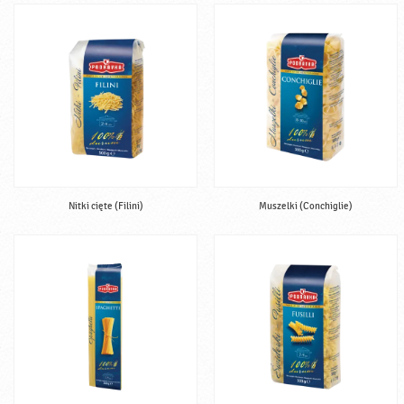
Nitki cięte (Filini)
Muszelki (Conchiglie)