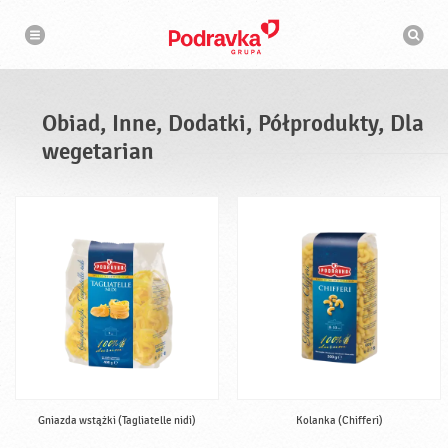
N
W
a
y
w
s
i
g
z
a
u
c
k
j
i
a
Obiad, Inne, Dodatki, Półprodukty, Dla
w
a
wegetarian
r
k
a
Gniazda wstążki (Tagliatelle nidi)
Kolanka (Chifferi)