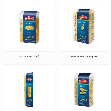
Nitki cięte (Filini)
Muszelki (Conchiglie)