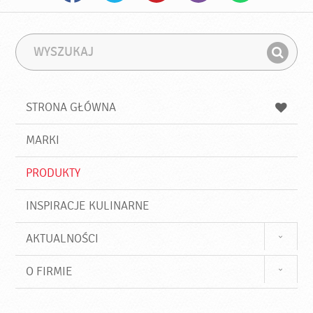
W
F
y
r
Z
s
a
n
z
z
u
a
a
STRONA GŁÓWNA
k
j
a
d
j
MARKI
ź
PRODUKTY
INSPIRACJE KULINARNE
AKTUALNOŚCI
O FIRMIE