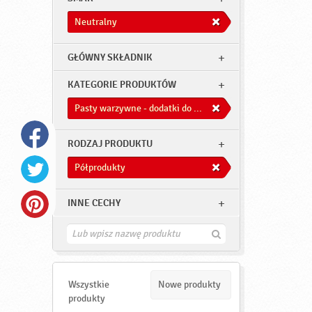
Neutralny
GŁÓWNY SKŁADNIK
KATEGORIE PRODUKTÓW
Pasty warzywne - dodatki do dań
RODZAJ PRODUKTU
Półprodukty
INNE CECHY
Z
n
a
j
d
Wszystkie
Nowe produkty
ź
produkty