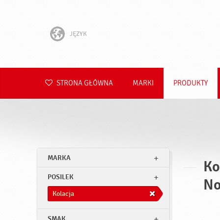
JĘZYK
English
Hrvatski
STRONA GŁÓWNA
MARKI
PRODUKTY
Slovenščina
Čeština
Slovenčina
MARKA
Ko
Română
POSILEK
No
Deutsch
Kolacja
SMAK