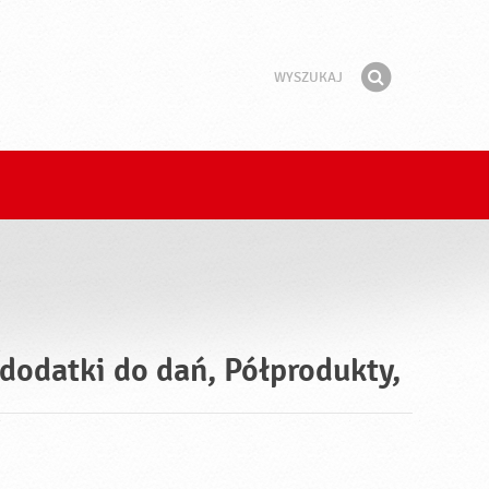
Wyszukaj
Fraza
Znajdź
 dodatki do dań, Półprodukty,