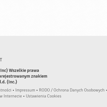
T
(Inc) Wszelkie prawa
zarejestrowanym znakiem
d. (Inc.)
atności
•
Impressum
•
RODO / Ochrona Danych Osobowych 
w Internecie
•
Ustawienia Cookies