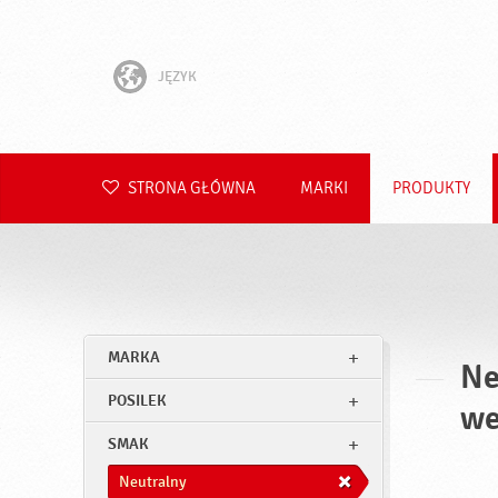
JĘZYK
English
Hrvatski
STRONA GŁÓWNA
MARKI
PRODUKTY
Slovenščina
Čeština
Slovenčina
MARKA
Ne
Română
POSILEK
we
Deutsch
SMAK
Neutralny