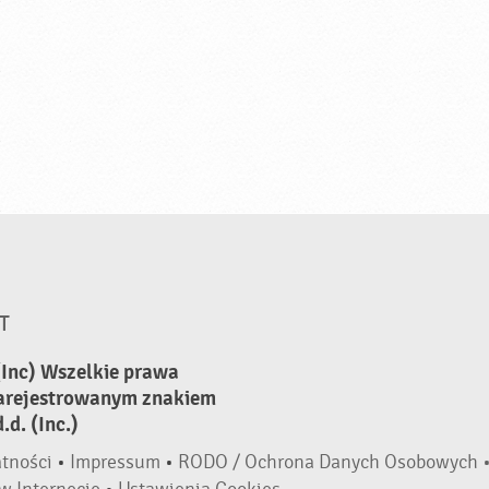
T
(Inc) Wszelkie prawa
zarejestrowanym znakiem
d. (Inc.)
atności
•
Impressum
•
RODO / Ochrona Danych Osobowych 