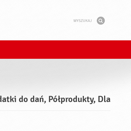
Wyszukaj
Fraza
Znajdź
atki do dań, Półprodukty, Dla