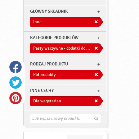
GŁÓWNY SKŁADNIK
Inne
KATEGORIE PRODUKTÓW
Pasty warzywne - dodatki do dań
RODZAJ PRODUKTU
Półprodukty
INNE CECHY
Dla wegetarian
Z
n
a
j