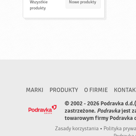
d
Wszystkie
Nowe produkty
ź
produkty
MARKI
PRODUKTY
O FIRMIE
KONTAK
© 2002 - 2026 Podravka d.d.
zastrzeżone.
Podravka
jest 
towarowym firmy Podravka d.
Zasady korzystania
•
Polityka pryw