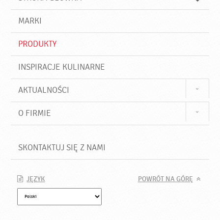
k
j
a
d
j
MARKI
ź
PRODUKTY
INSPIRACJE KULINARNE
AKTUALNOŚCI
O FIRMIE
SKONTAKTUJ SIĘ Z NAMI
JĘZYK
POWRÓT NA GÓRĘ