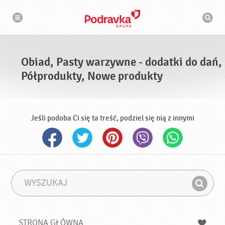
N
W
a
y
w
s
i
g
z
a
u
c
k
j
i
a
Obiad, Pasty warzywne - dodatki do dań,
w
a
Półprodukty, Nowe produkty
r
k
a
Jeśli podoba Ci się ta treść, podziel się nią z innymi
W
F
y
r
Z
s
a
n
z
z
u
a
a
STRONA GŁÓWNA