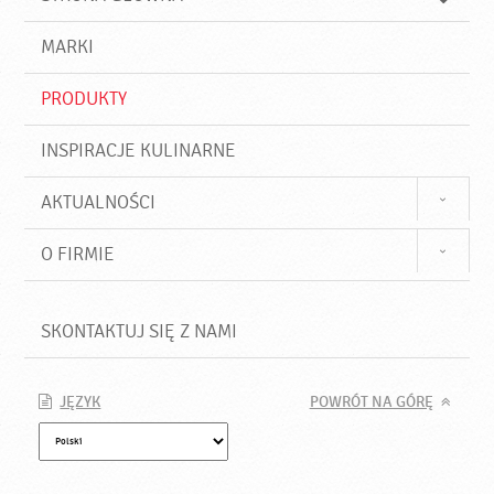
k
j
a
d
j
MARKI
ź
PRODUKTY
INSPIRACJE KULINARNE
AKTUALNOŚCI
O FIRMIE
SKONTAKTUJ SIĘ Z NAMI
JĘZYK
POWRÓT NA GÓRĘ