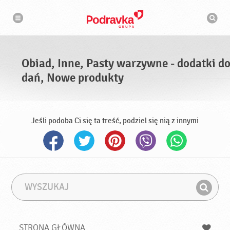
N
W
a
y
w
s
i
g
z
a
u
c
k
j
i
a
Obiad, Inne, Pasty warzywne - dodatki d
w
a
dań, Nowe produkty
r
k
a
Jeśli podoba Ci się ta treść, podziel się nią z innymi
W
F
y
r
Z
s
a
n
z
z
u
a
a
STRONA GŁÓWNA