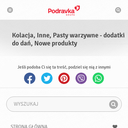
N
W
a
y
w
s
i
g
z
a
u
c
k
j
i
a
Kolacja, Inne, Pasty warzywne - dodatki
w
a
do dań, Nowe produkty
r
k
a
Jeśli podoba Ci się ta treść, podziel się nią z innymi
W
F
y
r
Z
s
a
n
z
z
u
a
a
STRONA GŁÓWNA