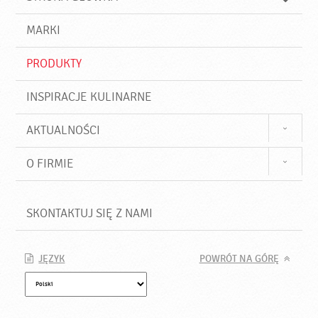
k
j
a
d
j
MARKI
ź
PRODUKTY
INSPIRACJE KULINARNE
AKTUALNOŚCI
O FIRMIE
SKONTAKTUJ SIĘ Z NAMI
JĘZYK
POWRÓT NA GÓRĘ