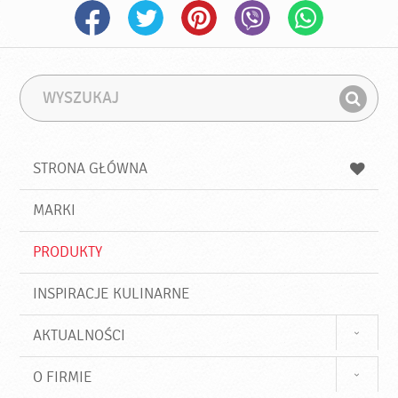
W
F
y
r
Z
s
a
n
z
z
u
a
a
STRONA GŁÓWNA
k
j
a
d
j
MARKI
ź
PRODUKTY
INSPIRACJE KULINARNE
AKTUALNOŚCI
O FIRMIE