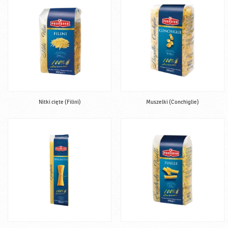
Nitki cięte (Filini)
Muszelki (Conchiglie)