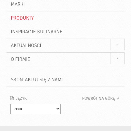
d
j
MARKI
ź
PRODUKTY
INSPIRACJE KULINARNE
AKTUALNOŚCI
O FIRMIE
SKONTAKTUJ SIĘ Z NAMI
JĘZYK
POWRÓT NA GÓRĘ