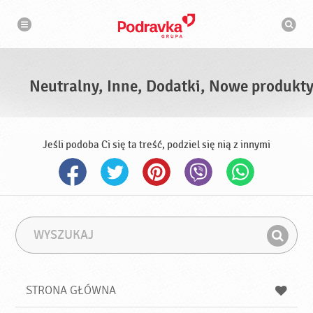
N
W
a
y
w
s
i
g
z
a
u
c
k
j
i
a
Neutralny, Inne, Dodatki, Nowe produkt
w
a
r
k
a
Jeśli podoba Ci się ta treść, podziel się nią z innymi
W
F
y
r
Z
s
a
n
z
z
u
a
a
STRONA GŁÓWNA
k
j
a