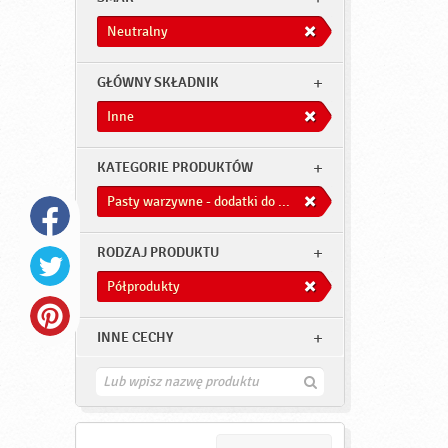
Neutralny
GŁÓWNY SKŁADNIK
Inne
KATEGORIE PRODUKTÓW
Pasty warzywne - dodatki do dań
RODZAJ PRODUKTU
Półprodukty
INNE CECHY
Z
n
a
j