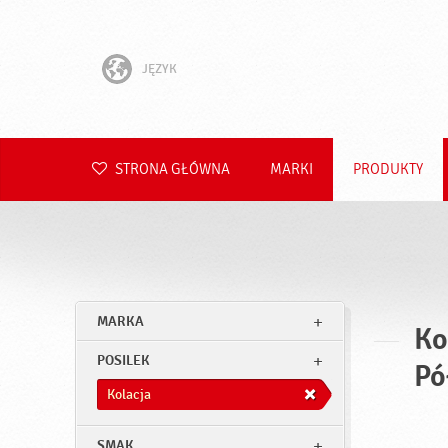
JĘZYK
English
Hrvatski
STRONA GŁÓWNA
MARKI
PRODUKTY
Slovenščina
Čeština
Slovenčina
MARKA
Ko
Română
POSILEK
Pó
Deutsch
Kolacja
SMAK