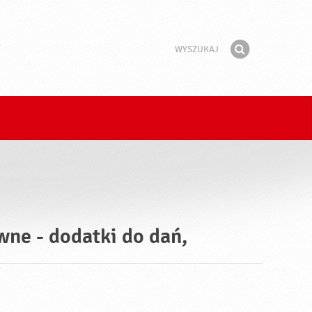
Wyszukaj
Fraza
Znajdź
wne - dodatki do dań,