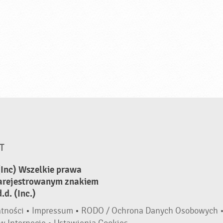
T
(Inc) Wszelkie prawa
zarejestrowanym znakiem
d. (Inc.)
atności
•
Impressum
•
RODO / Ochrona Danych Osobowych 