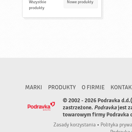
d
Wszystkie
Nowe produkty
ź
produkty
MARKI
PRODUKTY
O FIRMIE
KONTAK
© 2002 - 2026 Podravka d.d.
zastrzeżone.
Podravka
jest 
towarowym firmy Podravka d.
Zasady korzystania
•
Polityka pryw