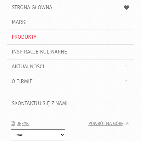
u
a
a
STRONA GŁÓWNA
k
j
a
d
j
MARKI
ź
PRODUKTY
INSPIRACJE KULINARNE
AKTUALNOŚCI
O FIRMIE
SKONTAKTUJ SIĘ Z NAMI
JĘZYK
POWRÓT NA GÓRĘ