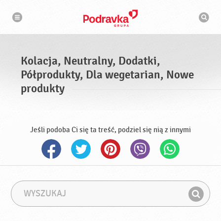
N
W
a
y
w
s
i
g
z
a
u
c
k
j
i
a
Kolacja, Neutralny, Dodatki,
w
a
Półprodukty, Dla wegetarian, Nowe
r
k
produkty
a
Jeśli podoba Ci się ta treść, podziel się nią z innymi
W
F
y
r
Z
s
a
n
z
z