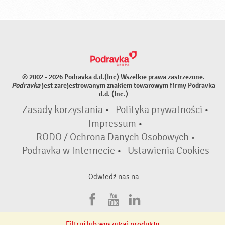
© 2002 - 2026 Podravka d.d.(Inc) Wszelkie prawa zastrzeżone.
Podravka
jest zarejestrowanym znakiem towarowym firmy Podravka
d.d. (Inc.)
Zasady korzystania
•
Polityka prywatności
•
Impressum
•
RODO / Ochrona Danych Osobowych •
Podravka w Internecie
•
Ustawienia Cookies
Odwiedź nas na
F
Y
L
a
o
i
Filtruj lub wyszukaj produkty