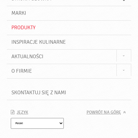
k
j
a
d
j
MARKI
ź
PRODUKTY
INSPIRACJE KULINARNE
AKTUALNOŚCI
O FIRMIE
SKONTAKTUJ SIĘ Z NAMI
JĘZYK
POWRÓT NA GÓRĘ