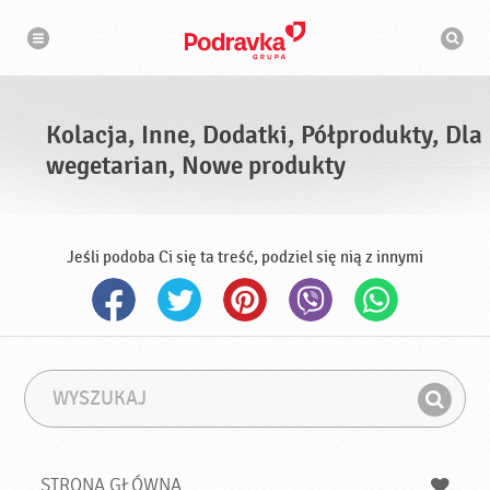
N
W
a
y
w
s
i
g
z
a
u
c
k
j
i
a
Kolacja, Inne, Dodatki, Półprodukty, Dla
w
a
wegetarian, Nowe produkty
r
k
a
Jeśli podoba Ci się ta treść, podziel się nią z innymi
W
F
y
r
Z
s
a
n
z
z
u
a
a
STRONA GŁÓWNA