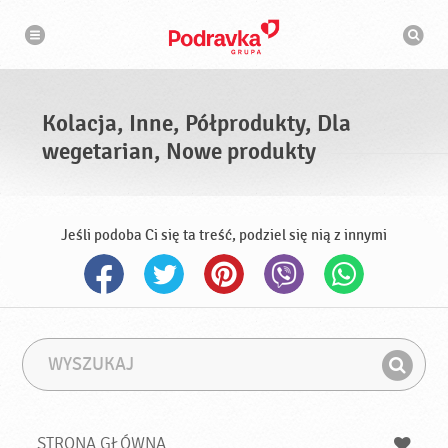
N
W
a
y
w
s
i
g
z
a
u
c
k
j
i
a
Kolacja, Inne, Półprodukty, Dla
w
a
wegetarian, Nowe produkty
r
k
a
Jeśli podoba Ci się ta treść, podziel się nią z innymi
W
F
y
r
Z
s
a
n
z
z
u
a
a
STRONA GŁÓWNA