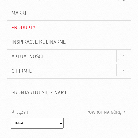
k
j
a
d
j
MARKI
ź
PRODUKTY
INSPIRACJE KULINARNE
AKTUALNOŚCI
O FIRMIE
SKONTAKTUJ SIĘ Z NAMI
JĘZYK
POWRÓT NA GÓRĘ