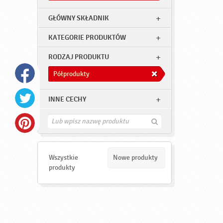
GŁÓWNY SKŁADNIK
KATEGORIE PRODUKTÓW
RODZAJ PRODUKTU
Półprodukty
INNE CECHY
Z
n
a
j
d
Wszystkie
Nowe produkty
ź
produkty