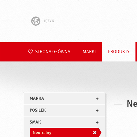
JĘZYK
English
Hrvatski
STRONA GŁÓWNA
MARKI
PRODUKTY
Slovenščina
Čeština
Slovenčina
MARKA
Ne
Română
POSILEK
Deutsch
SMAK
Neutralny