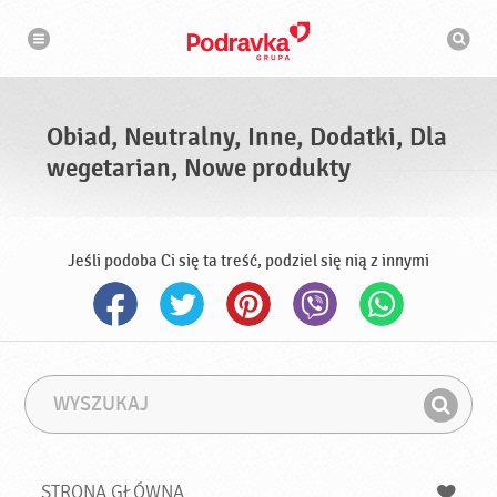
N
W
a
y
w
s
i
g
z
a
u
c
k
j
i
a
Obiad, Neutralny, Inne, Dodatki, Dla
w
a
wegetarian, Nowe produkty
r
k
a
Jeśli podoba Ci się ta treść, podziel się nią z innymi
W
F
y
r
Z
s
a
n
z
z
u
a
a
STRONA GŁÓWNA