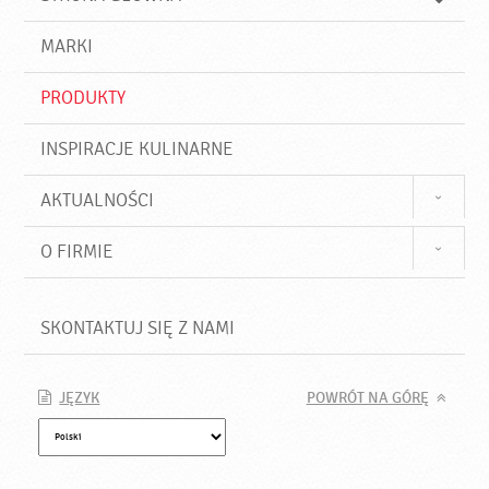
k
j
a
d
j
MARKI
ź
PRODUKTY
INSPIRACJE KULINARNE
AKTUALNOŚCI
O FIRMIE
SKONTAKTUJ SIĘ Z NAMI
JĘZYK
POWRÓT NA GÓRĘ