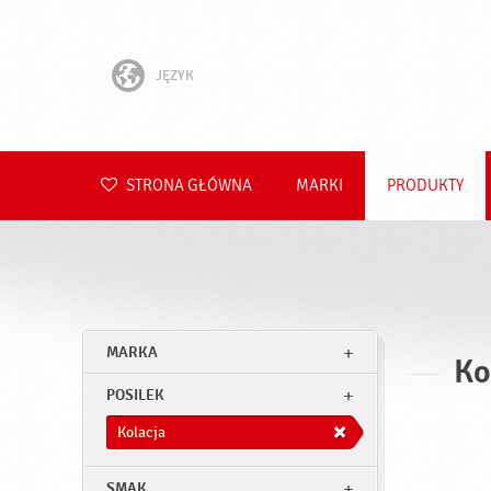
JĘZYK
English
Hrvatski
STRONA GŁÓWNA
MARKI
PRODUKTY
Slovenščina
Čeština
Slovenčina
MARKA
Ko
Română
POSILEK
Deutsch
Kolacja
SMAK