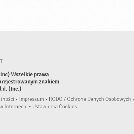
T
(Inc) Wszelkie prawa
zarejestrowanym znakiem
d. (Inc.)
atności
•
Impressum
•
RODO / Ochrona Danych Osobowych 
w Internecie
•
Ustawienia Cookies