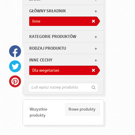
GŁÓWNY SKŁADNIK
Inne
KATEGORIE PRODUKTÓW
RODZAJ PRODUKTU
INNE CECHY
Dla wegetarian
Z
n
a
j
d
Wszystkie
Nowe produkty
ź
produkty