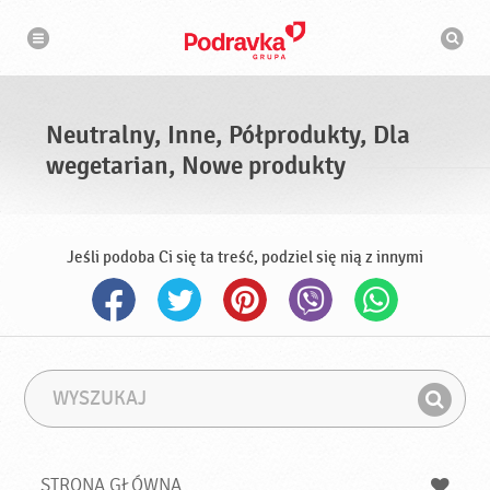
N
W
a
y
w
s
i
g
z
a
u
c
k
j
i
a
Neutralny, Inne, Półprodukty, Dla
w
a
wegetarian, Nowe produkty
r
k
a
Jeśli podoba Ci się ta treść, podziel się nią z innymi
W
F
y
r
Z
s
a
n
z
z
u
a
a
STRONA GŁÓWNA