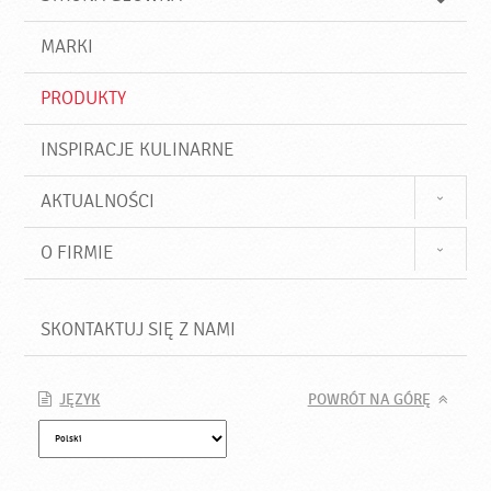
k
j
a
d
j
MARKI
ź
PRODUKTY
INSPIRACJE KULINARNE
AKTUALNOŚCI
O FIRMIE
SKONTAKTUJ SIĘ Z NAMI
JĘZYK
POWRÓT NA GÓRĘ