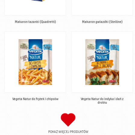
Makaron łazanki (Quadretti)
Makaron gwiazdki (Stelline)
Vegeta Natur do frytek i chipsów
Vegeta Natur do indyka i dań z
drobiu
POKAŻ WIĘCEJ PRODUKTÓW