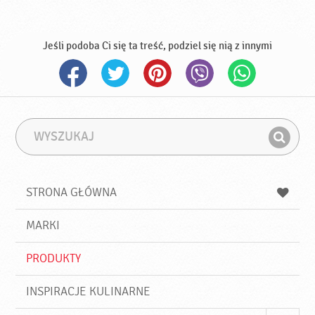
Jeśli podoba Ci się ta treść, podziel się nią z innymi
W
F
y
r
Z
s
a
n
z
z
u
a
a
STRONA GŁÓWNA
k
j
a
d
j
MARKI
ź
PRODUKTY
INSPIRACJE KULINARNE