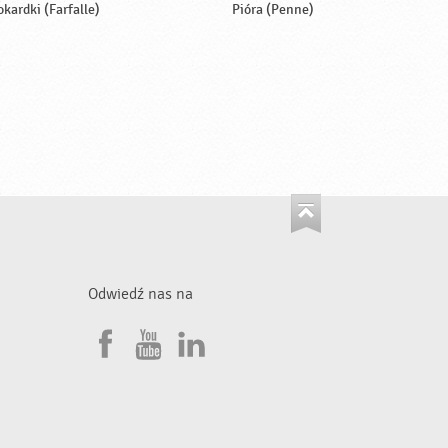
okardki (Farfalle)
Pióra (Penne)
Odwiedź nas na
F
Y
L
a
o
i
•