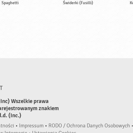
Spaghetti
Świderki (Fusilli)
K
T
(Inc) Wszelkie prawa
zarejestrowanym znakiem
d. (Inc.)
atności
•
Impressum
•
RODO / Ochrona Danych Osobowych 