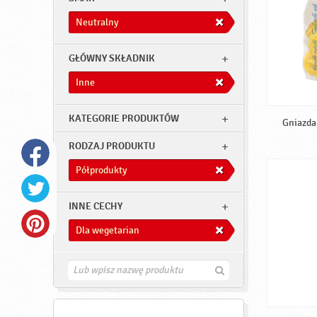
Neutralny
GŁÓWNY SKŁADNIK
Inne
KATEGORIE PRODUKTÓW
Gniazda 
RODZAJ PRODUKTU
Półprodukty
INNE CECHY
Dla wegetarian
Z
n
a
j