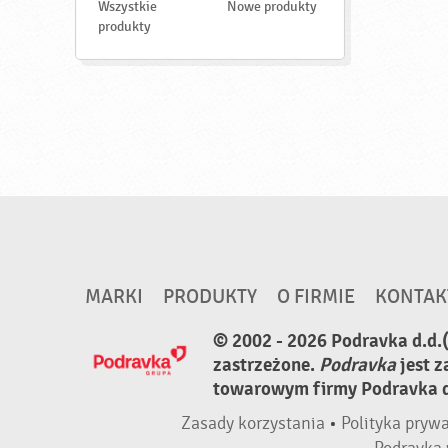
d
Wszystkie
Nowe produkty
ź
produkty
MARKI
PRODUKTY
O FIRMIE
KONTAK
© 2002 - 2026 Podravka d.d.
zastrzeżone.
Podravka
jest 
towarowym firmy Podravka d.
Zasady korzystania
•
Polityka pryw