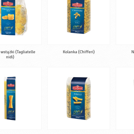
wstążki (Tagliatelle
Kolanka (Chifferi)
N
nidi)