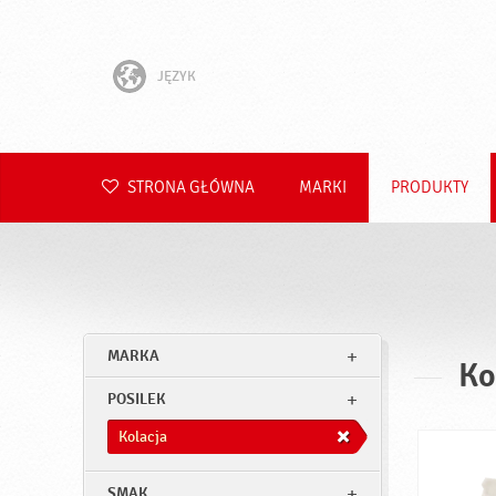
JĘZYK
English
Hrvatski
STRONA GŁÓWNA
MARKI
PRODUKTY
Slovenščina
Čeština
Slovenčina
MARKA
Ko
Română
POSILEK
Deutsch
Kolacja
SMAK