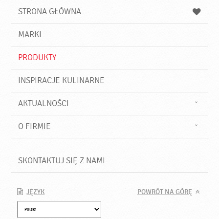
u
a
a
STRONA GŁÓWNA
k
j
a
d
j
MARKI
ź
PRODUKTY
INSPIRACJE KULINARNE
AKTUALNOŚCI
O FIRMIE
SKONTAKTUJ SIĘ Z NAMI
JĘZYK
POWRÓT NA GÓRĘ