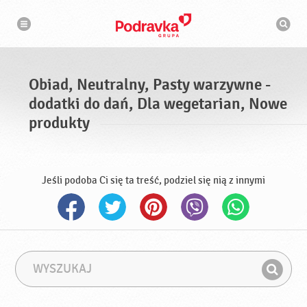
N
W
a
y
w
s
i
g
z
a
u
c
k
j
i
a
Obiad, Neutralny, Pasty warzywne -
w
a
dodatki do dań, Dla wegetarian, Nowe
r
k
produkty
a
Jeśli podoba Ci się ta treść, podziel się nią z innymi
W
F
y
r
Z
s
a
n
z
z