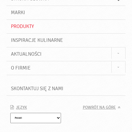
k
j
a
d
j
MARKI
ź
PRODUKTY
INSPIRACJE KULINARNE
AKTUALNOŚCI
O FIRMIE
SKONTAKTUJ SIĘ Z NAMI
JĘZYK
POWRÓT NA GÓRĘ