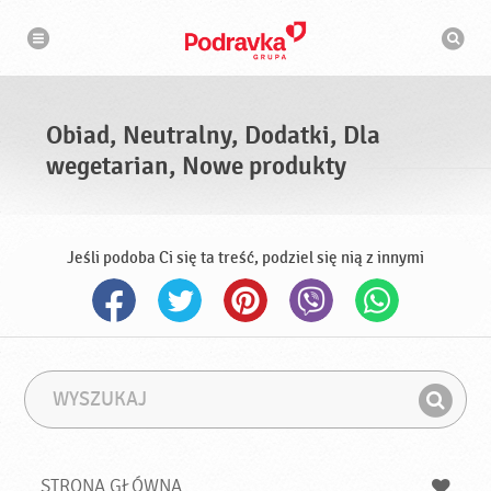
N
W
a
y
w
s
i
g
z
a
u
c
k
j
i
a
Obiad, Neutralny, Dodatki, Dla
w
a
wegetarian, Nowe produkty
r
k
a
Jeśli podoba Ci się ta treść, podziel się nią z innymi
W
F
y
r
Z
s
a
n
z
z
u
a
a
STRONA GŁÓWNA