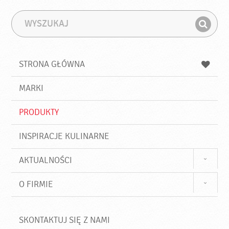
W
F
y
r
Z
s
a
n
z
z
u
a
a
STRONA GŁÓWNA
k
j
a
d
j
MARKI
ź
PRODUKTY
INSPIRACJE KULINARNE
AKTUALNOŚCI
O FIRMIE
SKONTAKTUJ SIĘ Z NAMI