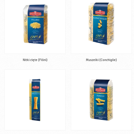
Nitki cięte (Filini)
Muszelki (Conchiglie)