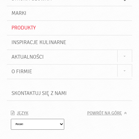
k
j
a
d
j
MARKI
ź
PRODUKTY
INSPIRACJE KULINARNE
AKTUALNOŚCI
O FIRMIE
SKONTAKTUJ SIĘ Z NAMI
JĘZYK
POWRÓT NA GÓRĘ