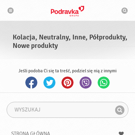
N
W
a
y
w
s
i
g
z
a
u
c
k
j
i
a
Kolacja, Neutralny, Inne, Półprodukty,
w
a
Nowe produkty
r
k
a
Jeśli podoba Ci się ta treść, podziel się nią z innymi
W
F
y
r
Z
s
a
n
z
z
u
a
a
STRONA GŁÓWNA